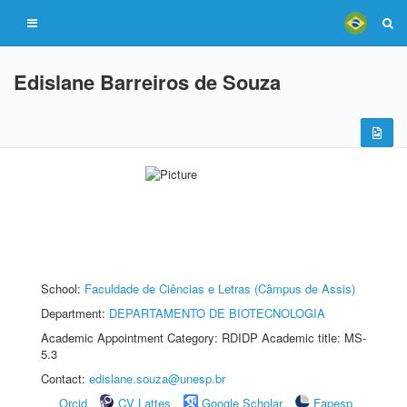
Edislane Barreiros de Souza
School:
Faculdade de Ciências e Letras (Câmpus de Assis)
Department:
DEPARTAMENTO DE BIOTECNOLOGIA
Academic Appointment Category: RDIDP Academic title: MS-
5.3
Contact:
edislane.souza@unesp.br
Orcid
CV Lattes
Google Scholar
Fapesp