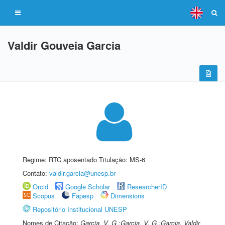
Valdir Gouveia Garcia
Regime: RTC aposentado Titulação: MS-6
Contato:
valdir.garcia@unesp.br
Orcid
Google Scholar
ResearcherID
Scopus
Fapesp
Dimensions
Repositório Institucional UNESP
Nomes de Citação:
Garcia, V. G.;Garcia, V. G.;Garcia, Valdir