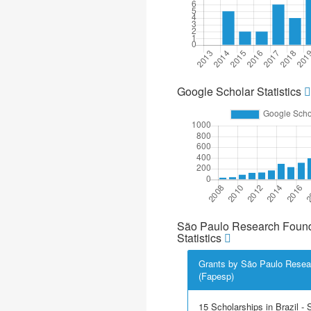
Google Scholar Statistics
São Paulo Research Found
Statistics
Grants by São Paulo Resea
(Fapesp)
15 Scholarships in Brazil - Sc