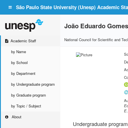
São Paulo State University (Unesp) Academic Staf
João Eduardo Gomes 
National Council for Scientific and T
Academic Staff
by Name
Sc
De
by School
Ac
by Department
Co
by Undergraduate program
by Graduate program
Au
Ed
by Topic / Subject
E.
About
Undergraduate program