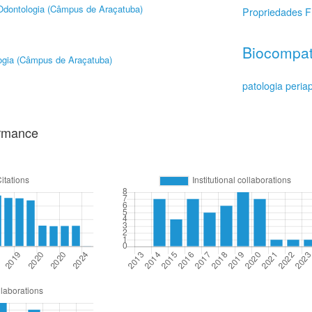
Odontologia (Câmpus de Araçatuba)
Propriedades F
Biocompat
ogia (Câmpus de Araçatuba)
patologia periap
ormance