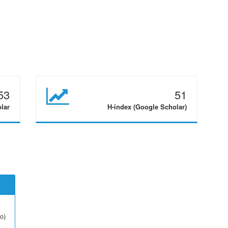
53
51
olar
H-index (Google Scholar)
o)