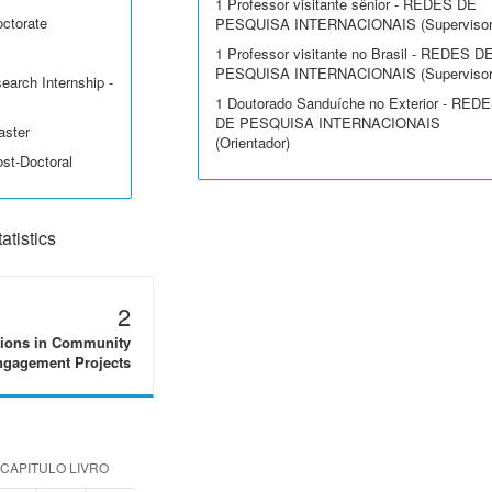
1 Professor visitante sênior - REDES DE
octorate
PESQUISA INTERNACIONAIS (Supervisor
1 Professor visitante no Brasil - REDES D
PESQUISA INTERNACIONAIS (Supervisor
earch Internship -
1 Doutorado Sanduíche no Exterior - RED
DE PESQUISA INTERNACIONAIS
aster
(Orientador)
ost-Doctoral
tistics
2
tions in Community
gagement Projects