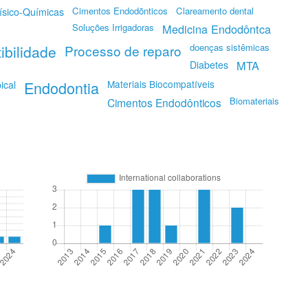
Cimentos Endodõnticos
Clareamento dental
ísico-Químicas
Soluções Irrigadoras
Medicina Endodôntca
doenças sistêmicas
ibilidade
Processo de reparo
MTA
Diabetes
Endodontia
Materiais Biocompatíveis
ical
Biomateriais
Cimentos Endodônticos