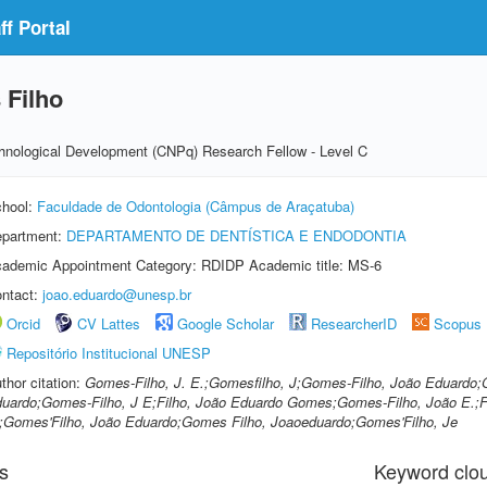
f Portal
Filho
echnological Development (CNPq) Research Fellow - Level C
hool:
Faculdade de Odontologia (Câmpus de Araçatuba)
partment:
DEPARTAMENTO DE DENTÍSTICA E ENDODONTIA
ademic Appointment Category: RDIDP Academic title: MS-6
ntact:
joao.eduardo@unesp.br
Orcid
CV Lattes
Google Scholar
ResearcherID
Scopus
Repositório Institucional UNESP
thor citation:
Gomes-Filho, J. E.;Gomesfilho, J;Gomes-Filho, João Eduardo;
uardo;Gomes-Filho, J E;Filho, João Eduardo Gomes;Gomes-Filho, João E.;Fi
;Gomes'Filho, João Eduardo;Gomes Filho, Joaoeduardo;Gomes'Filho, Je
s
Keyword clo