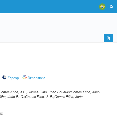
Fapesp
Dimensions
Gomes-Filho, J.E.;Gomes-Filho, Joao Eduardo;Gomes Filho, João
lho, João E. G.;Gomes'Filho, J. E.;Gomes'Filho, João
ud