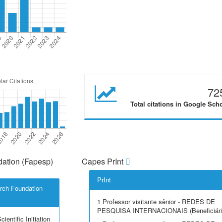
72
Total citations in Google Sch
ation (Fapesp)
Capes PrInt
PrInt
rch Foundation
1 Professor visitante sênior - REDES DE
PESQUISA INTERNACIONAIS (Beneficiári
ientific Initiation