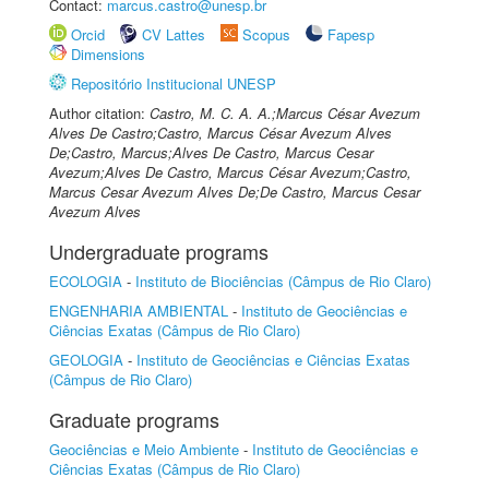
Contact:
marcus.castro@unesp.br
Orcid
CV Lattes
Scopus
Fapesp
Dimensions
Repositório Institucional UNESP
Author citation:
Castro, M. C. A. A.;Marcus César Avezum
Alves De Castro;Castro, Marcus César Avezum Alves
De;Castro, Marcus;Alves De Castro, Marcus Cesar
Avezum;Alves De Castro, Marcus César Avezum;Castro,
Marcus Cesar Avezum Alves De;De Castro, Marcus Cesar
Avezum Alves
Undergraduate programs
ECOLOGIA
-
Instituto de Biociências (Câmpus de Rio Claro)
ENGENHARIA AMBIENTAL
-
Instituto de Geociências e
Ciências Exatas (Câmpus de Rio Claro)
GEOLOGIA
-
Instituto de Geociências e Ciências Exatas
(Câmpus de Rio Claro)
Graduate programs
Geociências e Meio Ambiente
-
Instituto de Geociências e
Ciências Exatas (Câmpus de Rio Claro)