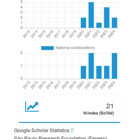
21
H-index (SciVal)
Google Scholar Statistics
São Paulo Research Foundation (Fapesp)