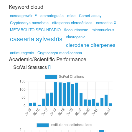
Keyword cloud
caseargrewiin F
cromatografia
mice
Comet assay
Cryptocarya moschata
diterpenos clerodânicos
casearina X
METABÓLITO SECUNDÁRIO
flacourtiaceae
micronucleus
casearia sylvestris
clastogenic
clerodane diterpenes
antimutagenic
Cryptocarya mandioccana
Academic/Scientific Performance
SciVal Statistics