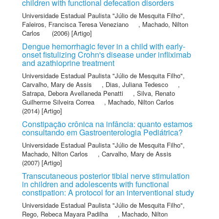
children with functional defecation disorders
Universidade Estadual Paulista "Júlio de Mesquita Filho"
,
Faleiros, Francisca Teresa Veneziano
,
Machado, Nilton
Carlos
(2006) [Artigo]
Dengue hemorrhagic fever in a child with early-
onset fistulizing Crohn's disease under infliximab
and azathioprine treatment
Universidade Estadual Paulista "Júlio de Mesquita Filho"
,
Carvalho, Mary de Assis
,
Dias, Juliana Tedesco
,
Satrapa, Debora Avellaneda Penatti
,
Silva, Renato
Guilherme Silveira Correa
,
Machado, Nilton Carlos
(2014) [Artigo]
Constipação crônica na infância: quanto estamos
consultando em Gastroenterologia Pediátrica?
Universidade Estadual Paulista "Júlio de Mesquita Filho"
,
Machado, Nilton Carlos
,
Carvalho, Mary de Assis
(2007) [Artigo]
Transcutaneous posterior tibial nerve stimulation
in children and adolescents with functional
constipation: A protocol for an interventional study
Universidade Estadual Paulista "Júlio de Mesquita Filho"
,
Rego, Rebeca Mayara Padilha
,
Machado, Nilton