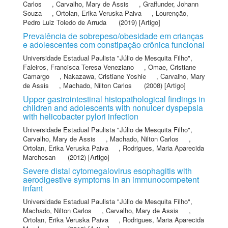
Carlos
,
Carvalho, Mary de Assis
,
Graffunder, Johann
Souza
,
Ortolan, Erika Veruska Paiva
,
Lourenção,
Pedro Luiz Toledo de Arruda
(2019) [Artigo]
Prevalência de sobrepeso/obesidade em crianças
e adolescentes com constipação crônica funcional
Universidade Estadual Paulista "Júlio de Mesquita Filho"
,
Faleiros, Francisca Teresa Veneziano
,
Omae, Cristiane
Camargo
,
Nakazawa, Cristiane Yoshie
,
Carvalho, Mary
de Assis
,
Machado, Nilton Carlos
(2008) [Artigo]
Upper gastrointestinal histopathological findings in
children and adolescents with nonulcer dyspepsia
with helicobacter pylori infection
Universidade Estadual Paulista "Júlio de Mesquita Filho"
,
Carvalho, Mary de Assis
,
Machado, Nilton Carlos
,
Ortolan, Erika Veruska Paiva
,
Rodrigues, Maria Aparecida
Marchesan
(2012) [Artigo]
Severe distal cytomegalovirus esophagitis with
aerodigestive symptoms in an immunocompetent
infant
Universidade Estadual Paulista "Júlio de Mesquita Filho"
,
Machado, Nilton Carlos
,
Carvalho, Mary de Assis
,
Ortolan, Erika Veruska Paiva
,
Rodrigues, Maria Aparecida