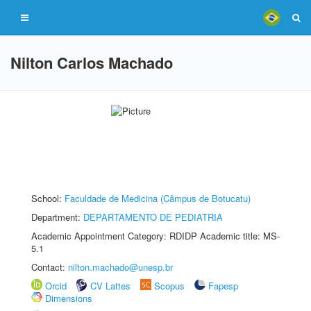
Nilton Carlos Machado
School:
Faculdade de Medicina (Câmpus de Botucatu)
Department:
DEPARTAMENTO DE PEDIATRIA
Academic Appointment Category: RDIDP Academic title: MS-
5.1
Contact:
nilton.machado@unesp.br
Orcid
CV Lattes
Scopus
Fapesp
Dimensions