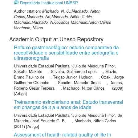
Repositório Institucional UNESP
Author citation:
Machado, N. C.;Machado, Nilton
Carlos;Machado, Nc;Machado, Nilton C.;Nc.
Machado;Machado, N.C;Carlos Machado,Nilton;Carlos
Machado, Nilton
Academic Output at Unesp Repository
Refluxo gastroesofágico: estudo comparativo da
receptividade e sensibilidade entre seriografia e
ultrassonografia
Universidade Estadual Paulista "Júlio de Mesquita Filho"
,
Sakate, Makoto
,
Silveira, Guilherme Lopes
,
Muzio,
Bruno Paulino de
,
Teigao Junior, Hudson
,
Ozaki, Jorge
Guilherme Okanobo
,
Spadim, Marcelo Dimas
,
Dantas,
Roberto Cesar Teixeira
,
Machado, Nilton Carlos
(2009)
[Artigo]
Treinamento esfncteriano anal: Estudo transversal
em crianças de 3 a 6 anos de idade
Universidade Estadual Paulista "Júlio de Mesquita Filho"
,
de
Miranda, José Eduardo G. B.
,
Machado, Nilton Carlos
(2011) [Artigo]
Assessment of health-related quality of life in