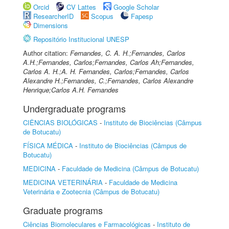
Orcid
CV Lattes
Google Scholar
ResearcherID
Scopus
Fapesp
Dimensions
Repositório Institucional UNESP
Author citation:
Fernandes, C. A. H.;Fernandes, Carlos
A.H.;Fernandes, Carlos;Fernandes, Carlos Ah;Fernandes,
Carlos A. H.;A. H. Fernandes, Carlos;Fernandes, Carlos
Alexandre H.;Fernandes, C.;Fernandes, Carlos Alexandre
Henrique;Carlos A.H. Fernandes
Undergraduate programs
CIÊNCIAS BIOLÓGICAS
-
Instituto de Biociências (Câmpus
de Botucatu)
FÍSICA MÉDICA
-
Instituto de Biociências (Câmpus de
Botucatu)
MEDICINA
-
Faculdade de Medicina (Câmpus de Botucatu)
MEDICINA VETERINÁRIA
-
Faculdade de Medicina
Veterinária e Zootecnia (Câmpus de Botucatu)
Graduate programs
Ciências Biomoleculares e Farmacológicas
-
Instituto de