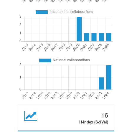
16
H-index (SciVal)