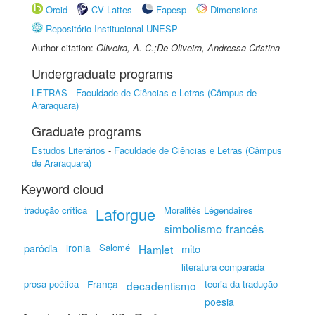
Orcid
CV Lattes
Fapesp
Dimensions
Repositório Institucional UNESP
Author citation:
Oliveira, A. C.;De Oliveira, Andressa Cristina
Undergraduate programs
LETRAS
-
Faculdade de Ciências e Letras (Câmpus de
Araraquara)
Graduate programs
Estudos Literários
-
Faculdade de Ciências e Letras (Câmpus
de Araraquara)
Keyword cloud
tradução crítica
Laforgue
Moralités Légendaires
simbolismo francês
paródia
ironia
Salomé
Hamlet
mito
literatura comparada
prosa poética
França
teoria da tradução
decadentismo
poesia