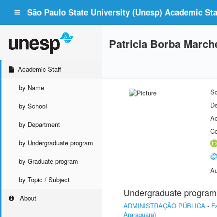
São Paulo State University (Unesp) Academic Staf
Patricia Borba March
Academic Staff
by Name
Sc
De
by School
Ac
by Department
Co
by Undergraduate program
by Graduate program
Au
by Topic / Subject
Undergraduate program
About
ADMINISTRAÇÃO PÚBLICA
-
F
Araraquara)