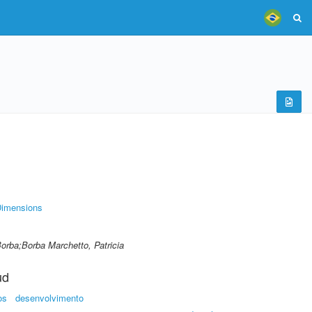
imensions
Borba;Borba Marchetto, Patricia
ud
os
desenvolvimento