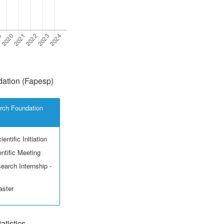
ation (Fapesp)
rch Foundation
entific Initiation
ntific Meeting
earch Internship -
aster
tistics