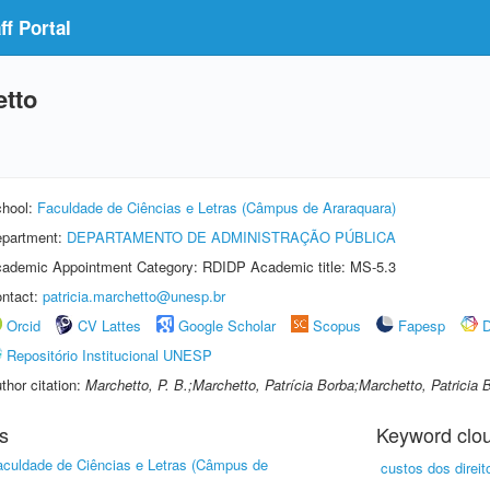
f Portal
etto
hool:
Faculdade de Ciências e Letras (Câmpus de Araraquara)
partment:
DEPARTAMENTO DE ADMINISTRAÇÃO PÚBLICA
ademic Appointment Category: RDIDP Academic title: MS-5.3
ntact:
patricia.marchetto@unesp.br
Orcid
CV Lattes
Google Scholar
Scopus
Fapesp
D
Repositório Institucional UNESP
thor citation:
Marchetto, P. B.;Marchetto, Patrícia Borba;Marchetto, Patricia 
s
Keyword clo
aculdade de Ciências e Letras (Câmpus de
custos dos direit