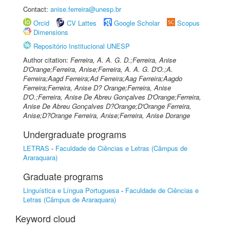
Contact:
anise.ferreira@unesp.br
Orcid
CV Lattes
Google Scholar
Scopus
Dimensions
Repositório Institucional UNESP
Author citation:
Ferreira, A. A. G. D.;Ferreira, Anise
D'Orange;Ferreira, Anise;Ferreira, A. A. G. D'O.;A.
Ferreira;Aagd Ferreira;Ad Ferreira;Aag Ferreira;Aagdo
Ferreira;Ferreira, Anise D? Orange;Ferreira, Anise
D'O.;Ferreira, Anise De Abreu Gonçalves D'Orange;Ferreira,
Anise De Abreu Gonçalves D?Orange;D'Orange Ferreira,
Anise;D?Orange Ferreira, Anise;Ferreira, Anise Dorange
Undergraduate programs
LETRAS
-
Faculdade de Ciências e Letras (Câmpus de
Araraquara)
Graduate programs
Linguística e Língua Portuguesa
-
Faculdade de Ciências e
Letras (Câmpus de Araraquara)
Keyword cloud