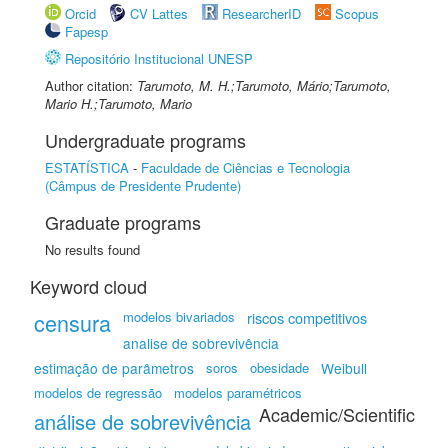
Orcid
CV Lattes
ResearcherID
Scopus
Fapesp
Repositório Institucional UNESP
Author citation:
Tarumoto, M. H.;Tarumoto, Mário;Tarumoto,
Mario H.;Tarumoto, Mario
Undergraduate programs
ESTATÍSTICA
-
Faculdade de Ciências e Tecnologia
(Câmpus de Presidente Prudente)
Graduate programs
No results found
Keyword cloud
censura
modelos bivariados
riscos competitivos
analise de sobrevivência
estimação de parâmetros
soros
obesidade
Weibull
modelos de regressão
modelos paramétricos
Academic/Scientific
análise de sobrevivência