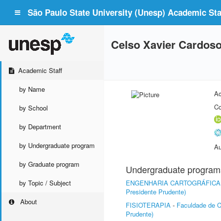
São Paulo State University (Unesp) Academic Staf
Celso Xavier Cardos
Academic Staff
by Name
Ac
Co
by School
by Department
by Undergraduate program
Au
by Graduate program
Undergraduate program
by Topic / Subject
ENGENHARIA CARTOGRÁFICA
Presidente Prudente)
About
FISIOTERAPIA
-
Faculdade de C
Prudente)