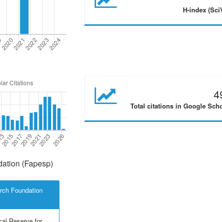
H-index (Sci
4
Total citations in Google Sch
ation (Fapesp)
rch Foundation
cal Reserve for