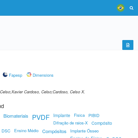
Fapesp
Dimensions
 Celso;Xavier Cardoso, Celso;Cardoso, Celso X.
ud
Biomateriais
PVDF
Implante
Fisica
PIBID
Difração de raios-X
Compósito
Ensino Médio
Compósitos
DSC
Implante Ósseo