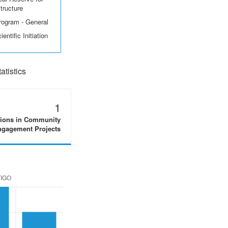
structure
rogram - General
entific Initiation
tistics
1
tions in Community
gagement Projects