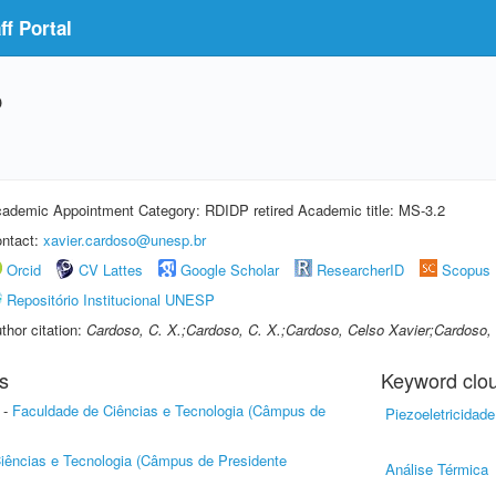
f Portal
o
ademic Appointment Category: RDIDP retired Academic title: MS-3.2
ntact:
xavier.cardoso@unesp.br
Orcid
CV Lattes
Google Scholar
ResearcherID
Scopus
Repositório Institucional UNESP
thor citation:
Cardoso, C. X.;Cardoso, C. X.;Cardoso, Celso Xavier;Cardoso,
s
Keyword clo
-
Faculdade de Ciências e Tecnologia (Câmpus de
Piezoeletricidade
iências e Tecnologia (Câmpus de Presidente
Análise Térmica