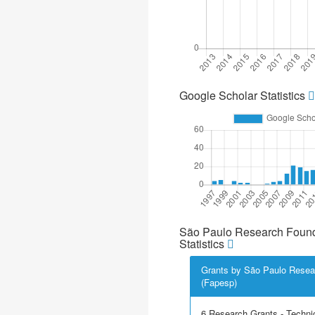
Google Scholar Statistics
São Paulo Research Found
Statistics
Grants by São Paulo Resea
(Fapesp)
6 Research Grants - Techni