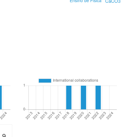
Ensino de Física
CaCO3
9