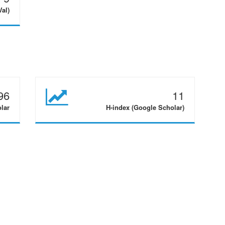
Val)
96
11
olar
H-index (Google Scholar)