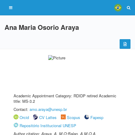
Ana Maria Osorio Araya
Academic Appointment Category: RDIDP retired Academic
title: MS-3.2
Contact:
amo.araya@unesp.br
Orcid
CV Lattes
Scopus
Fapesp
Repositório Institucional UNESP
Author citation:
Araya, A. M.O;Balan, A.M.O.A.