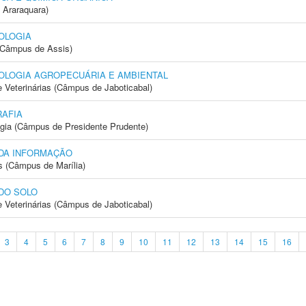
 Araraquara)
OLOGIA
 (Câmpus de Assis)
OLOGIA AGROPECUÁRIA E AMBIENTAL
e Veterinárias (Câmpus de Jaboticabal)
AFIA
ogia (Câmpus de Presidente Prudente)
 DA INFORMAÇÃO
s (Câmpus de Marília)
DO SOLO
e Veterinárias (Câmpus de Jaboticabal)
3
4
5
6
7
8
9
10
11
12
13
14
15
16