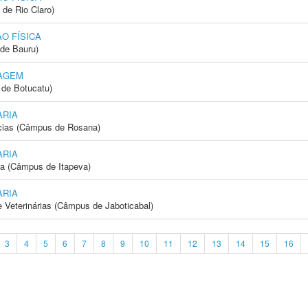
 de Rio Claro)
O FÍSICA
de Bauru)
AGEM
de Botucatu)
ARIA
cias (Câmpus de Rosana)
ARIA
ia (Câmpus de Itapeva)
ARIA
e Veterinárias (Câmpus de Jaboticabal)
3
4
5
6
7
8
9
10
11
12
13
14
15
16