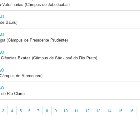
e Veterinárias (Câmpus de Jaboticabal)
ÃO
de Bauru)
ÃO
ogia (Câmpus de Presidente Prudente)
ÃO
 e Ciências Exatas (Câmpus de São José do Rio Preto)
ÃO
(Câmpus de Araraquara)
ÃO
 de Rio Claro)
3
4
5
6
7
8
9
10
11
12
13
14
15
16