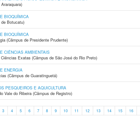
 Araraquara)
E BIOQUÍMICA
 de Botucatu)
E BIOQUÍMICA
ogia (Câmpus de Presidente Prudente)
E CIÊNCIAS AMBIENTAIS
 e Ciências Exatas (Câmpus de São José do Rio Preto)
E ENERGIA
cias (Câmpus de Guaratinguetá)
S PESQUEIROS E AQUICULTURA
do Vale do Ribeira (Câmpus de Registro)
3
4
5
6
7
8
9
10
11
12
13
14
15
16