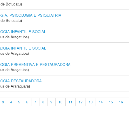
de Botucatu)
IA, PSICOLOGIA E PSIQUIATRIA
de Botucatu)
GIA INFANTIL E SOCIAL
us de Araçatuba)
GIA INFANTIL E SOCIAL
us de Araçatuba)
OGIA PREVENTIVA E RESTAURADORA
us de Araçatuba)
LOGIA RESTAURADORA
us de Araraquara)
3
4
5
6
7
8
9
10
11
12
13
14
15
16