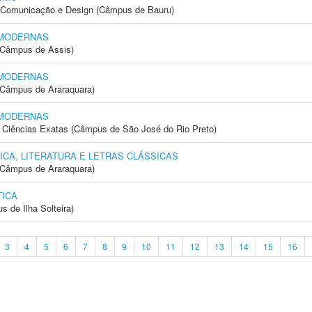
s, Comunicação e Design (Câmpus de Bauru)
 MODERNAS
 (Câmpus de Assis)
 MODERNAS
(Câmpus de Araraquara)
 MODERNAS
 e Ciências Exatas (Câmpus de São José do Rio Preto)
ICA, LITERATURA E LETRAS CLÁSSICAS
(Câmpus de Araraquara)
ICA
 de Ilha Solteira)
3
4
5
6
7
8
9
10
11
12
13
14
15
16