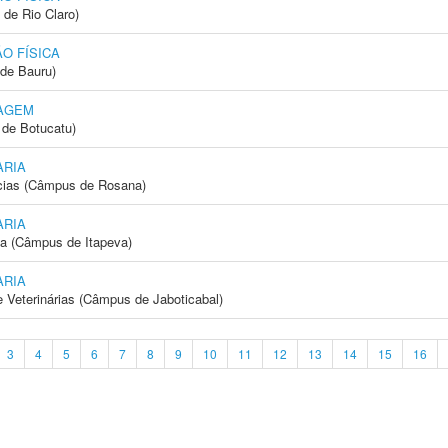
 de Rio Claro)
O FÍSICA
de Bauru)
AGEM
de Botucatu)
ARIA
cias (Câmpus de Rosana)
ARIA
ia (Câmpus de Itapeva)
ARIA
e Veterinárias (Câmpus de Jaboticabal)
3
4
5
6
7
8
9
10
11
12
13
14
15
16