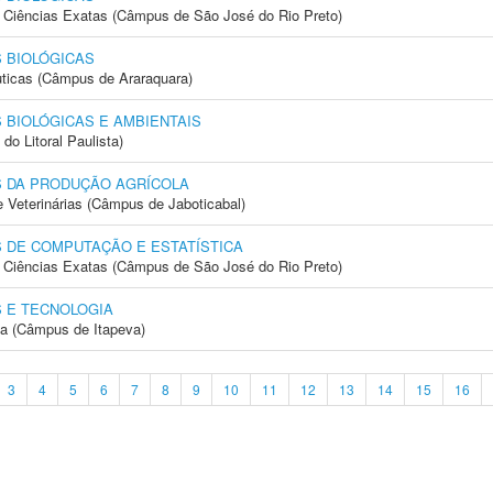
 e Ciências Exatas (Câmpus de São José do Rio Preto)
 BIOLÓGICAS
ticas (Câmpus de Araraquara)
 BIOLÓGICAS E AMBIENTAIS
do Litoral Paulista)
S DA PRODUÇÃO AGRÍCOLA
e Veterinárias (Câmpus de Jaboticabal)
 DE COMPUTAÇÃO E ESTATÍSTICA
 e Ciências Exatas (Câmpus de São José do Rio Preto)
 E TECNOLOGIA
ia (Câmpus de Itapeva)
3
4
5
6
7
8
9
10
11
12
13
14
15
16