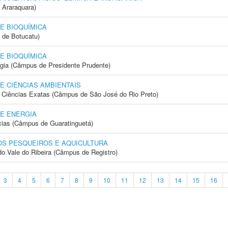
 Araraquara)
E BIOQUÍMICA
 de Botucatu)
E BIOQUÍMICA
ogia (Câmpus de Presidente Prudente)
E CIÊNCIAS AMBIENTAIS
 e Ciências Exatas (Câmpus de São José do Rio Preto)
E ENERGIA
cias (Câmpus de Guaratinguetá)
S PESQUEIROS E AQUICULTURA
do Vale do Ribeira (Câmpus de Registro)
3
4
5
6
7
8
9
10
11
12
13
14
15
16