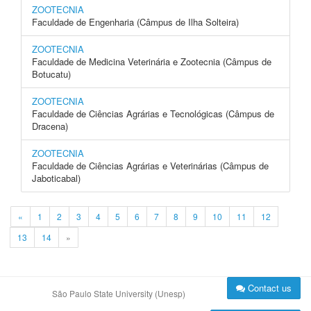
ZOOTECNIA
Faculdade de Engenharia (Câmpus de Ilha Solteira)
ZOOTECNIA
Faculdade de Medicina Veterinária e Zootecnia (Câmpus de
Botucatu)
ZOOTECNIA
Faculdade de Ciências Agrárias e Tecnológicas (Câmpus de
Dracena)
ZOOTECNIA
Faculdade de Ciências Agrárias e Veterinárias (Câmpus de
Jaboticabal)
«
1
2
3
4
5
6
7
8
9
10
11
12
13
14
»
Contact us
São Paulo State University (Unesp)