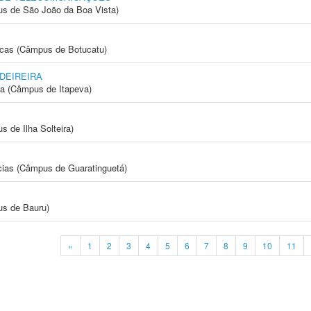
s de São João da Boa Vista)
icas (Câmpus de Botucatu)
DEIREIRA
ia (Câmpus de Itapeva)
 de Ilha Solteira)
cias (Câmpus de Guaratinguetá)
us de Bauru)
«
1
2
3
4
5
6
7
8
9
10
11