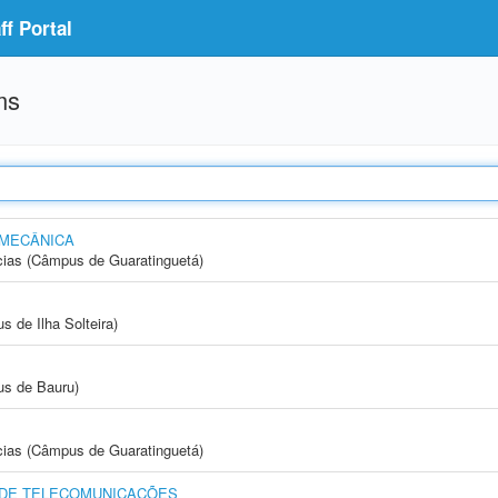
f Portal
ms
 MECÂNICA
cias (Câmpus de Guaratinguetá)
 de Ilha Solteira)
us de Bauru)
cias (Câmpus de Guaratinguetá)
 DE TELECOMUNICAÇÕES