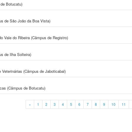
de Botucatu)
s de São João da Boa Vista)
do Vale do Ribeira (Câmpus de Registro)
 de Ilha Solteira)
e Veterinárias (Câmpus de Jaboticabal)
icas (Câmpus de Botucatu)
«
1
2
3
4
5
6
7
8
9
10
11