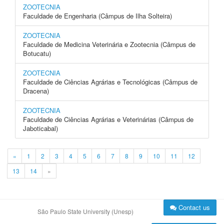
ZOOTECNIA
Faculdade de Engenharia (Câmpus de Ilha Solteira)
ZOOTECNIA
Faculdade de Medicina Veterinária e Zootecnia (Câmpus de
Botucatu)
ZOOTECNIA
Faculdade de Ciências Agrárias e Tecnológicas (Câmpus de
Dracena)
ZOOTECNIA
Faculdade de Ciências Agrárias e Veterinárias (Câmpus de
Jaboticabal)
«
1
2
3
4
5
6
7
8
9
10
11
12
13
14
»
Contact us
São Paulo State University (Unesp)