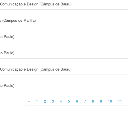
s, Comunicação e Design (Câmpus de Bauru)
s (Câmpus de Marília)
ão Paulo)
ão Paulo)
s, Comunicação e Design (Câmpus de Bauru)
ão Paulo)
«
1
2
3
4
5
6
7
8
9
10
11