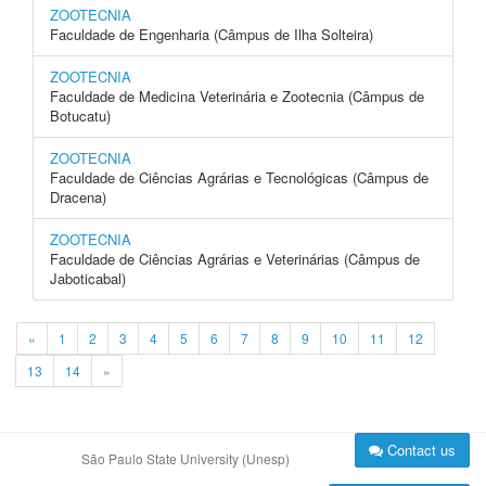
ZOOTECNIA
Faculdade de Engenharia (Câmpus de Ilha Solteira)
ZOOTECNIA
Faculdade de Medicina Veterinária e Zootecnia (Câmpus de
Botucatu)
ZOOTECNIA
Faculdade de Ciências Agrárias e Tecnológicas (Câmpus de
Dracena)
ZOOTECNIA
Faculdade de Ciências Agrárias e Veterinárias (Câmpus de
Jaboticabal)
«
1
2
3
4
5
6
7
8
9
10
11
12
13
14
»
Contact us
São Paulo State University (Unesp)